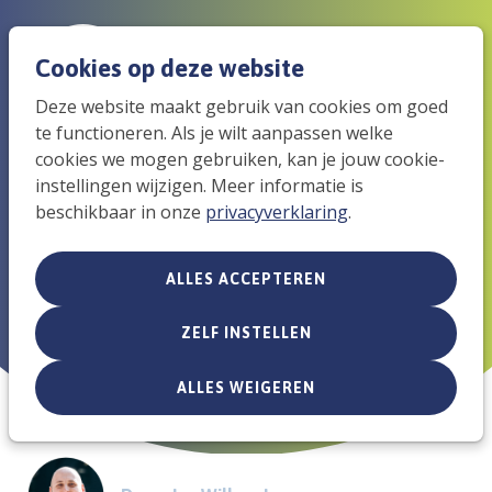
Spri
Men
Cookies op deze website
Zoek
Deze website maakt gebruik van cookies om goed
naar
te functioneren. Als je wilt aanpassen welke
Tieners beleven Week van
de
cookies we mogen gebruiken, kan je jouw cookie-
instellingen wijzigen. Meer informatie is
Gebed via Whatsapp,
mob
beschikbaar in onze
privacyverklaring
.
Instagram en YouTube
navi
ALLES ACCEPTEREN
15 januari 2019
ZELF INSTELLEN
ALLES WEIGEREN