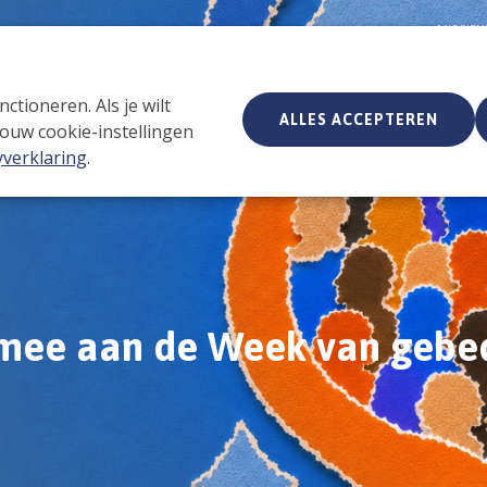
MISSIE
tioneren. Als je wilt
ALLES ACCEPTEREN
ouw cookie-instellingen
home
yverklaring
.
 mee aan de Week van gebe