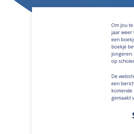
Om jou te
jaar weer 
een boekj
boekje be
jongeren.
op scholen
De websho
een beric
komende m
gemaakt v