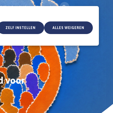
ZOEK
NEDERLAND
RAAD VAN KERKEN
SKIN
ZELF INSTELLEN
ALLES WEIGEREN
nieuws en artikelen
historie
d voor