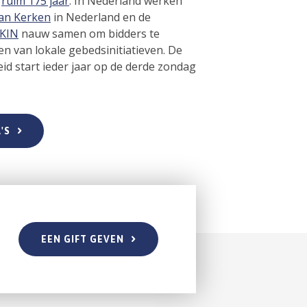
l
ruim 175 jaar
. In Nederland werken
an Kerken
in Nederland en de
KIN
nauw samen om bidders te
en van lokale gebedsinitiatieven. De
d start ieder jaar op de derde zondag
'S
EEN GIFT GEVEN