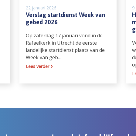
22 januari 2026
9 
Verslag startdienst Week van
H
gebed 2026
m
g
Op zaterdag 17 januari vond in de
Rafaëlkerk in Utrecht de eerste
V
landelijke startdienst plaats van de
w
Week van geb…
d
o
Lees verder
L