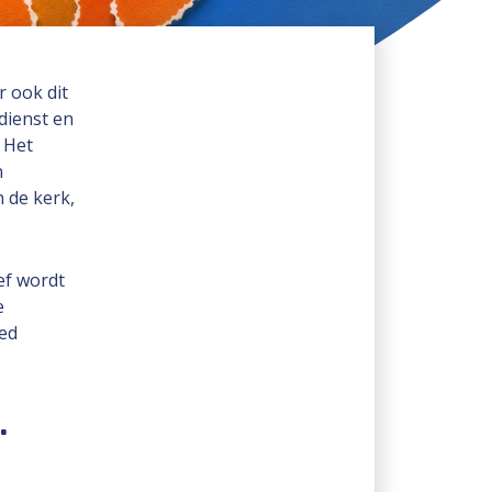
 ook dit
dienst en
 Het
n
 de kerk,
ef wordt
e
ed
.