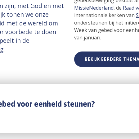
gebedsbeweging bestaat a
 zijn, met God en met
MissieNederland
, de
Raad v
ijk tonen we onze
internationale kerken van
S
id met de wereld om
ondersteunen bij het initiër
Week van gebed voor eenhei
r voorbede te doen
van januari.
peelt in de
eg.
BEKIJK EERDERE THEMA
gebed voor eenheid steunen?