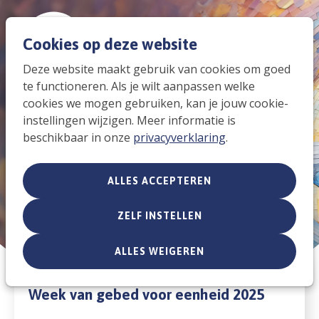
Spri
Men
Cookies op deze website
Zoek
naar
Deze website maakt gebruik van cookies om goed
te functioneren. Als je wilt aanpassen welke
de
cookies we mogen gebruiken, kan je jouw cookie-
instellingen wijzigen. Meer informatie is
mob
19 t/m 26 januari 2025
beschikbaar in onze
privacyverklaring
.
navi
Ja, ik geloof!
ALLES ACCEPTEREN
ZELF INSTELLEN
ALLES WEIGEREN
Week van gebed voor eenheid 2025