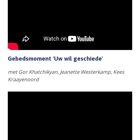
Gebedsmoment 'Uw wil geschiede'
met Gor Khatchikyan, Jeanette Westerkamp, Kees
Kraayenoord