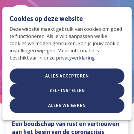
Spri
Men
Cookies op deze website
Zoek
Deze website maakt gebruik van cookies om goed
naar
te functioneren. Als je wilt aanpassen welke
Blik terug op de Dag van
de
cookies we mogen gebruiken, kan je jouw cookie-
Nationaal Gebed
instellingen wijzigen. Meer informatie is
mob
beschikbaar in onze
privacyverklaring
.
navi
ALLES ACCEPTEREN
ZELF INSTELLEN
ALLES WEIGEREN
Een boodschap van rust en vertrouwen
aan het begin van de coronacrisis