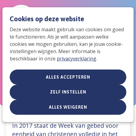
Spri
Men
Cookies op deze website
Zoek
Deze website maakt gebruik van cookies om goed
naar
te functioneren. Als je wilt aanpassen welke
2017: Jouw hand, mijn glimlach
de
cookies we mogen gebruiken, kan je jouw cookie-
instellingen wijzigen. Meer informatie is
mob
beschikbaar in onze
privacyverklaring
.
navi
ALLES ACCEPTEREN
ZELF INSTELLEN
ALLES WEIGEREN
In 2017 staat de Week van gebed voor
eenheid van christenen volledig in het